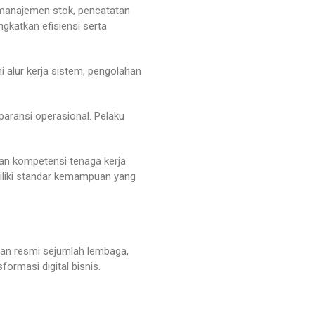
i manajemen stok, pencatatan
gkatkan efisiensi serta
lur kerja sistem, pengolahan
paransi operasional. Pelaku
an kompetensi tenaga kerja
miliki standar kemampuan yang
oran resmi sejumlah lembaga,
rmasi digital bisnis.