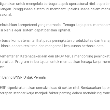
digunakan untuk mengelola berbagai aspek operasional ritel, sepert
euangan. Penggunaan sistem ini membantu pelaku usaha dalam menin
sional.
butuhkan kompetensi yang memadai. Tenaga kerja perlu memahami a
gsi bisnis agar sistem dapat berjalan optimal.
basis kompetensi terlihat pada peningkatan produktivitas dan trans
bisnis secara real time dan mengambil keputusan berbasis data.
 Kementerian Ketenagakerjaan dan BNSP terus mendorong peningkat
asi profesi. Program ini bertujuan untuk memastikan tenaga kerja me
tri.
lan Daring BNSP Untuk Pemula
RP diperkirakan akan semakin luas di sektor ritel. Berdasarkan lap
rapan standar kerja menjadi faktor penting dalam mendukung transfo